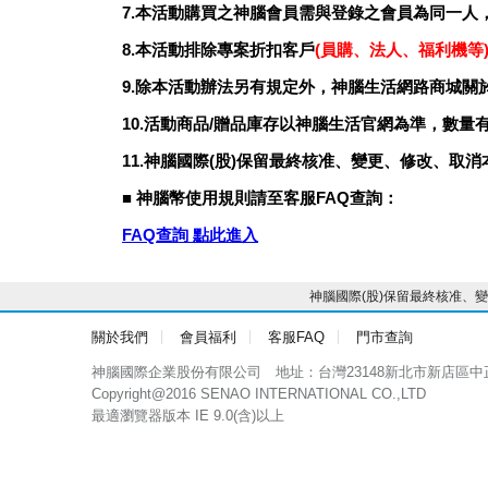
7.本活動購買之神腦會員需與登錄之會員為同一人
8.本活動排除專案折扣客戶
(員購、法人、福利機等
9.除本活動辦法另有規定外，神腦生活網路商城
10.活動商品/贈品庫存以神腦生活官網為準，數
11.神腦國際(股)保留最終核准、變更、修改、取
■ 神腦幣使用規則請至客服FAQ查詢：
FAQ查詢 點此進入
神腦國際(股)保留最終核准
關於我們
會員福利
客服FAQ
門市查詢
神腦國際企業股份有限公司
地址：台灣23148新北市新店區中
Copyright@2016 SENAO INTERNATIONAL CO.,LTD
最適瀏覽器版本 IE 9.0(含)以上