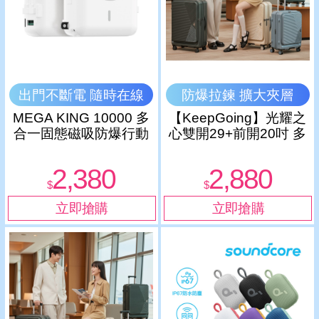
出門不斷電 隨時在線
防爆拉鍊 擴大夾層
MEGA KING 10000 多
【KeepGoing】光耀之
合一固態磁吸防爆行動
心雙開29+前開20吋 多
電源 冰曜白
功能防爆防刮行李箱-土
耳其藍
2,380
2,880
$
$