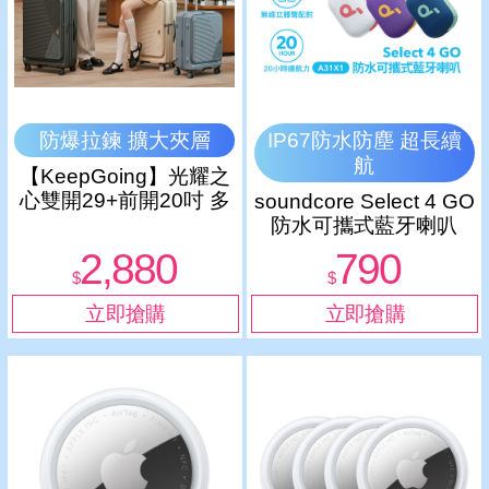
防爆拉鍊 擴大夾層
IP67防水防塵 超長續
航
【KeepGoing】光耀之
心雙開29+前開20吋 多
soundcore Select 4 GO
功能防爆防刮行李箱-波
防水可攜式藍牙喇叭
斯米
2,880
790
$
$