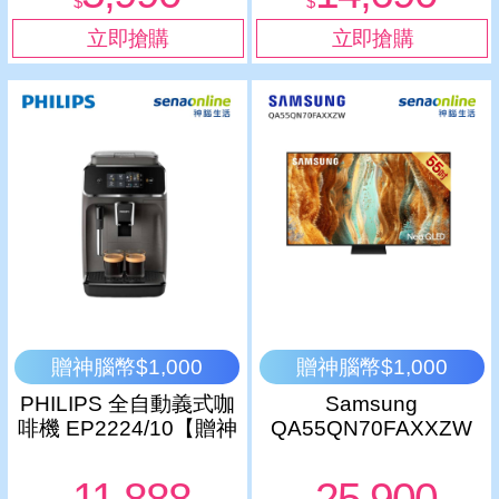
$
$
贈神腦幣$1,000
贈神腦幣$1,000
PHILIPS 全自動義式咖
Samsung
啡機 EP2224/10【贈神
QA55QN70FAXXZW
腦幣】
55型Neo QLED 4K量子
Mini LED智慧顯示器
11,888
25,900