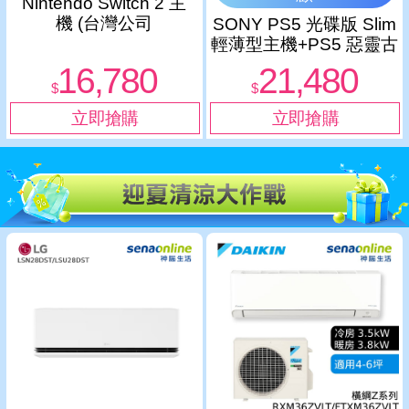
Nintendo Switch 2 主
機 (台灣公司
SONY PS5 光碟版 Slim
貨)+eFootball Kick-Off
輕薄型主機+PS5 惡靈古
亞中版+超級瑪利歐兄弟
堡 9：安魂曲 中文一般
16,780
21,480
驚奇+同遊鈴鈴公園 中文
版
$
$
版