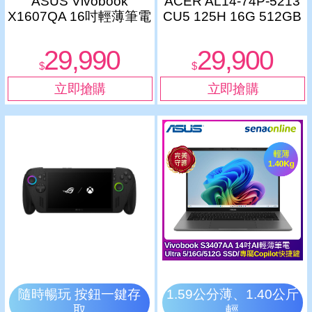
ASUS Vivobook
ACER AL14-74P-5213
X1607QA 16吋輕薄筆電
CU5 125H 16G 512GB
(Snapdragon X X1處理
14吋 WUXGA 白6100
器/16G/512G SSD/藍)
29,990
29,900
$
$
隨時暢玩 按鈕一鍵存
1.59公分薄、1.40公斤
取
輕