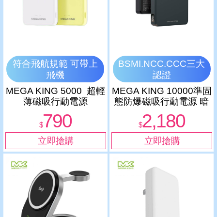
符合飛航規範 可帶上
BSMI.NCC.CCC三大
飛機
認證
MEGA KING 5000 超輕
MEGA KING 10000準固
薄磁吸行動電源
態防爆磁吸行動電源 暗
影黑
790
2,180
$
$