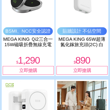
BSMI、NCC安全認證
貼牆設計 不佔空間
MEGA KING Ｑi2三合一
MEGA KING 65W超薄
15W磁吸折疊無線充電
氮化鎵旅充頭(2C) 白
支架 黑
1,290
890
$
$