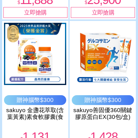
【贈神腦幣】
$
$
贈神腦幣$300
贈神腦幣$300
sakuyo 金盞花萃取(含
sakuyo善固優360關鍵
葉黃素)素食軟膠囊(食
膠原蛋白EX(30包/盒)
品)(30顆/瓶)
1,131
1,428