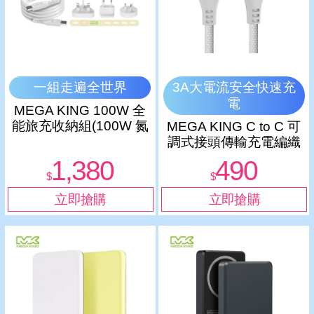
一組走遍全世界
3A大電流安全快速充
電
MEGA KING 100W 全
能旅充收納組(100W 氮
MEGA KING C to C 可
化鎵旅充頭 +100W高速
調式接頭傳輸充電編織
充電線附萬國轉接器)
線 1M 白
1,380
490
$
$