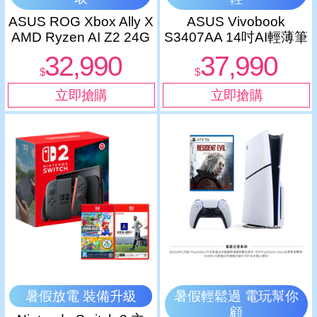
ASUS ROG Xbox Ally X
ASUS Vivobook
AMD Ryzen AI Z2 24G
S3407AA 14吋AI輕薄筆
1TB 7吋 FHD 黑 電競遊
電 (Ultra 5/16G/512G
32,990
37,990
戲掌機
SSD/灰)
$
$
暑假放電 裝備升級
暑假輕鬆過 電玩幫你
顧