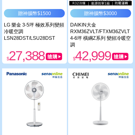
贈神腦幣$1500
贈神腦幣$3000
LG 樂金 3-5坪 極效系列變頻
DAIKIN大金
冷暖空調
RXM36ZVLT/FTXM36ZVLT
LSN28DST/LSU28DST
4-6坪 橫綱Z系列 變頻冷暖空
調
27,388
42,999
$
$