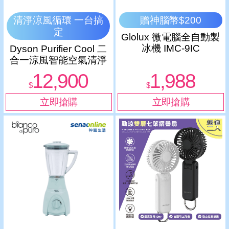
清淨涼風循環 一台搞
贈神腦幣$200
定
Glolux 微電腦全自動製
冰機 IMC-9IC
Dyson Purifier Cool 二
合一涼風智能空氣清淨
機 TP11
12,900
1,988
$
$