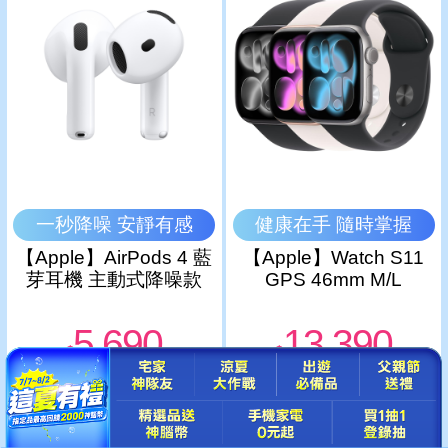
一秒降噪 安靜有感
健康在手 隨時掌握
【Apple】AirPods 4 藍
【Apple】Watch S11
芽耳機 主動式降噪款
GPS 46mm M/L
5,690
13,390
$
$