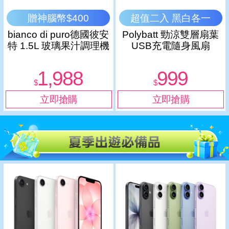
贈神腦幣$400
超值二入 黑白各一
bianco di puro德國彼安
Polybatt 勁涼雙層扇葉
特 1.5L 玻璃果汁調理機
USB充電隨身風扇
BL300 可製作冰沙
1,988
999
$
$