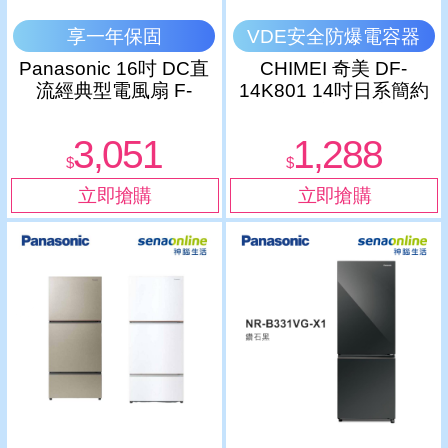
享一年保固
VDE安全防爆電容器
Panasonic 16吋 DC直
CHIMEI 奇美 DF-
流經典型電風扇 F-
14K801 14吋日系簡約
S16LMD
涼感定時立扇
3,051
1,288
$
$