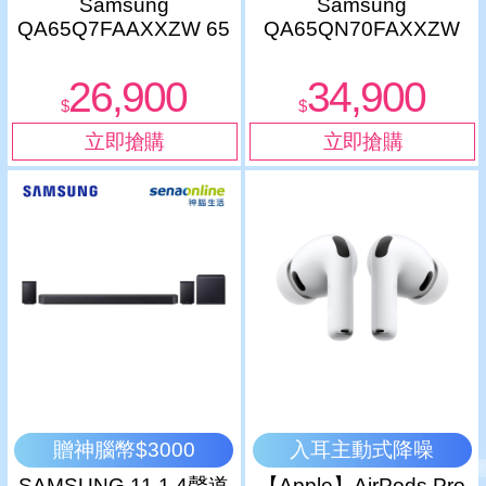
Samsung
Samsung
QA65Q7FAAXXZW 65
QA65QN70FAXXZW
型 QLED 4K UHD智慧
65型Neo QLED 4K量子
顯示器【贈神腦幣】
Mini LED智慧顯示器
26,900
34,900
【贈神腦幣】
$
$
贈神腦幣$3000
入耳主動式降噪
SAMSUNG 11.1.4聲道
【Apple】AirPods Pro