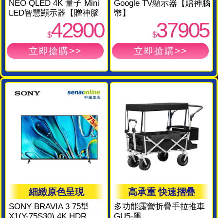
NEO QLED 4K 量子 Mini
Google TV顯示器【贈神腦
LED智慧顯示器【贈神腦
幣】
幣】
42900
37905
$
$
細緻原色呈現
高承重 快速摺疊
SONY BRAVIA 3 75型
多功能露營折疊手拉推車
X1(Y-75S30) 4K HDR
GU5-黑