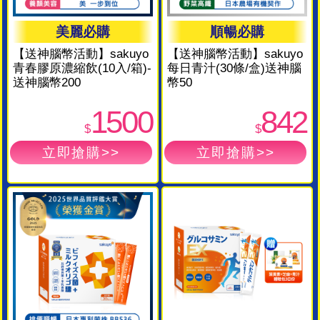
美麗必購
順暢必購
【送神腦幣活動】sakuyo
【送神腦幣活動】sakuyo
青春膠原濃縮飲(10入/箱)-
每日青汁(30條/盒)送神腦
送神腦幣200
幣50
1500
842
$
$