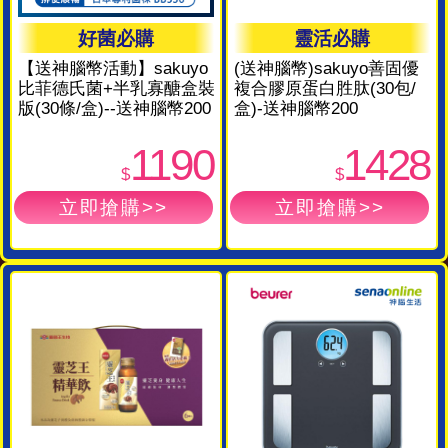
好菌必購
靈活必購
【送神腦幣活動】sakuyo
(送神腦幣)sakuyo善固優
比菲德氏菌+半乳寡醣盒裝
複合膠原蛋白胜肽(30包/
版(30條/盒)--送神腦幣200
盒)-送神腦幣200
1190
1428
$
$