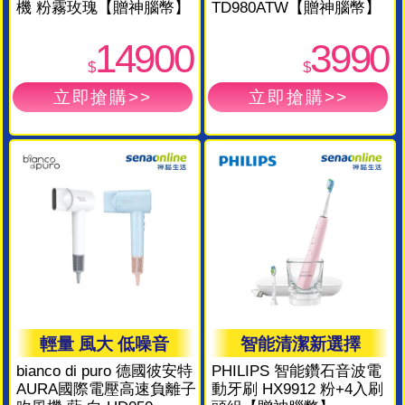
機 粉霧玫瑰【贈神腦幣】
TD980ATW【贈神腦幣】
14900
3990
$
$
輕量 風大 低噪音
智能清潔新選擇
bianco di puro 德國彼安特
PHILIPS 智能鑽石音波電
AURA國際電壓高速負離子
動牙刷 HX9912 粉+4入刷