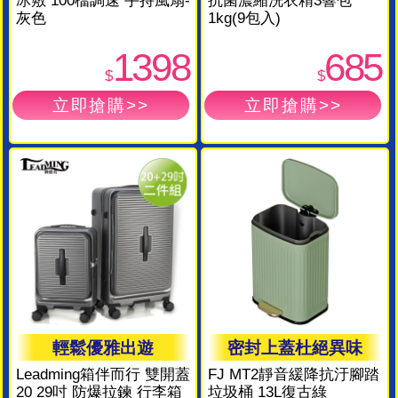
冰敷 100檔調速 手持風扇-
抗菌濃縮洗衣精3響包
灰色
1kg(9包入)
1398
685
$
$
輕鬆優雅出遊
密封上蓋杜絕異味
Leadming箱伴而行 雙開蓋
FJ MT2靜音緩降抗汙腳踏
20 29吋 防爆拉鍊 行李箱
垃圾桶 13L復古綠