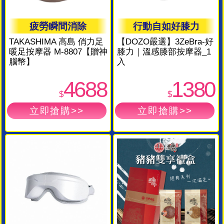
疲勞瞬間消除
行動自如好膝力
TAKASHIMA 高島 俏力足
【DOZO嚴選】3ZeBra-好
暖足按摩器 M-8807【贈神
膝力｜溫感膝部按摩器_1
腦幣】
入
4688
1380
$
$