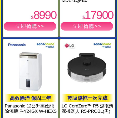
MD171QPE0
8990
17900
$
$
高效除溼 保固三年
乾吸濕拖一次完成
Panasonic 12公升高效能
LG CordZero™ R5 濕拖清
除濕機 F-Y24GX W-HEXS
潔機器人 R5-PROBL(黑)