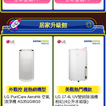
居家升級館
外觀控 超熱銷機型
美觀熱門機款
LG PuriCare AeroHit 空氣
LG 17.4L UV變頻除濕機
清淨機 AS351GW10
粉紅(4公升水箱版)