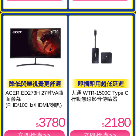
降低閃爍視覺更舒適
即插即用超低延遲
ACER ED273H 27吋VA曲
大通 WTR-1500C Type C
面螢幕
行動無線影音傳輸器
(FHD/100Hz/HDMI/喇叭)
3780
2180
$
$