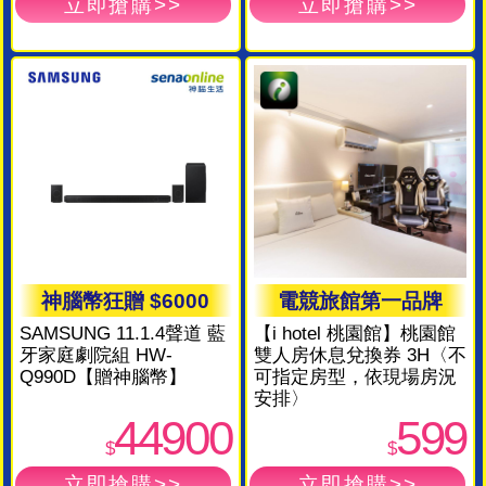
神腦幣狂贈 $6000
電競旅館第一品牌
SAMSUNG 11.1.4聲道 藍
【i hotel 桃園館】桃園館
牙家庭劇院組 HW-
雙人房休息兌換券 3H〈不
Q990D【贈神腦幣】
可指定房型，依現場房況
安排〉
44900
599
$
$