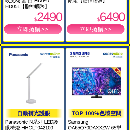
吹風機 藍 白 HD050
頭組【贈神腦幣】
HD051【贈神腦幣】
2490
6490
$
$
自動補光護眼
TOP 100%色域空間
Panasonic N系列 LED護
Samsung
眼檯燈 HHGLT042109
QA65Q70DAXXZW 65型