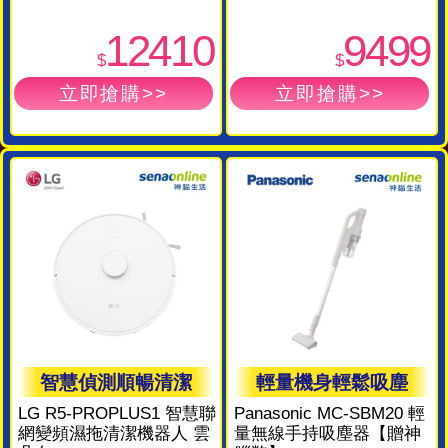
12410
9499
$
$
智慧偵測順暢清潔
輕量機身輕鬆吸塵
LG R5-PROPLUS1 智慧聯
Panasonic MC-SBM20 輕
網變頻濕拖清潔機器人 雲
量無線手持吸塵器【贈神