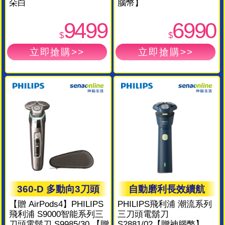
朵白
腦幣】
9499
6990
$
$
360-D 多動向3刀頭
自動磨利長效續航
【贈 AirPods4】PHILIPS
PHILIPS飛利浦 潮流系列
飛利浦 S9000智能系列三
三刀頭電鬍刀
刀頭電鬍刀 S9985/30 【贈
S2881/02【贈神腦幣】