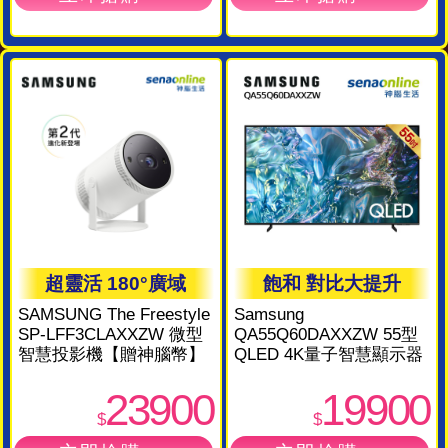
超靈活 180°廣域
飽和 對比大提升
SAMSUNG The Freestyle
Samsung
SP-LFF3CLAXXZW 微型
QA55Q60DAXXZW 55型
智慧投影機【贈神腦幣】
QLED 4K量子智慧顯示器
23900
19900
$
$