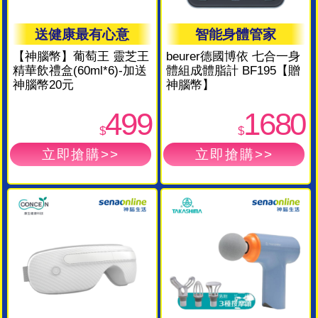
送健康最有心意
智能身體管家
【神腦幣】葡萄王 靈芝王
beurer德國博依 七合一身
精華飲禮盒(60ml*6)-加送
體組成體脂計 BF195【贈
神腦幣20元
神腦幣】
499
1680
$
$