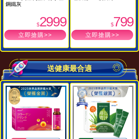
鋼鐵灰
2999
799
$
$
送健康最合適