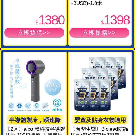
+3USB)-1.8米
1380
1398
$
$
半導體製冷，瞬速降
嬰童及貼身衣物適用
【2入】aibo 黑科技半導體
《台塑生醫》Biolead防蹣