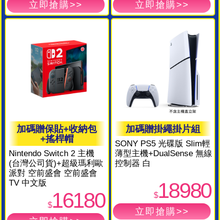
加碼贈保貼+收納包
加碼贈掛繩掛片組
+搖桿帽
SONY PS5 光碟版 Slim輕
Nintendo Switch 2 主機
薄型主機+DualSense 無線
(台灣公司貨)+超級瑪利歐
控制器 白
派對 空前盛會 空前盛會
TV 中文版
18980
16180
$
$