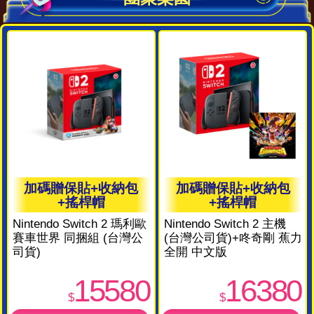
加碼贈保貼+收納包
加碼贈保貼+收納包
+搖桿帽
+搖桿帽
Nintendo Switch 2 瑪利歐
Nintendo Switch 2 主機
賽車世界 同捆組 (台灣公
(台灣公司貨)+咚奇剛 蕉力
司貨)
全開 中文版
15580
16380
$
$