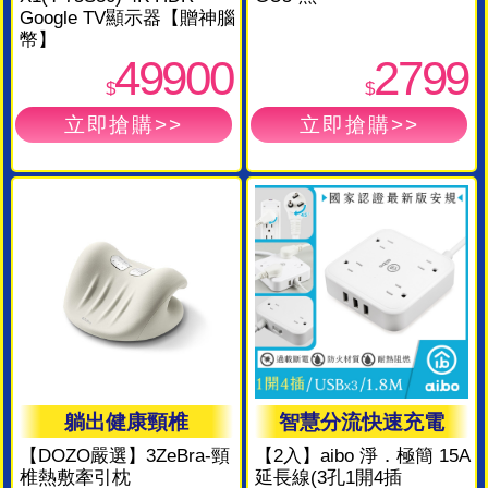
Google TV顯示器【贈神腦
幣】
49900
2799
$
$
躺出健康頸椎
智慧分流快速充電
【DOZO嚴選】3ZeBra-頸
【2入】aibo 淨．極簡 15A
椎熱敷牽引枕
延長線(3孔1開4插