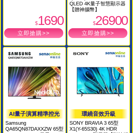
QLED 4K量子智慧顯示器
【贈神腦幣】
1690
26900
$
$
AI量子演算精準控光
環繞音效升級
Samsung
SONY BRAVIA 3 65型
QA65QN87DAXXZW 65型
X1(Y-65S30) 4K HDR