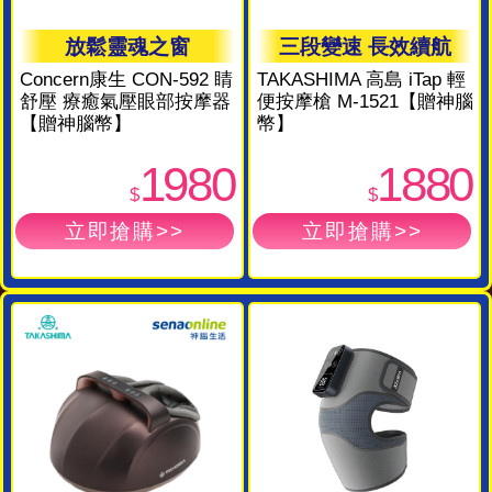
放鬆靈魂之窗
三段變速 長效續航
Concern康生 CON-592 睛
TAKASHIMA 高島 iTap 輕
舒壓 療癒氣壓眼部按摩器
便按摩槍 M-1521【贈神腦
【贈神腦幣】
幣】
1980
1880
$
$