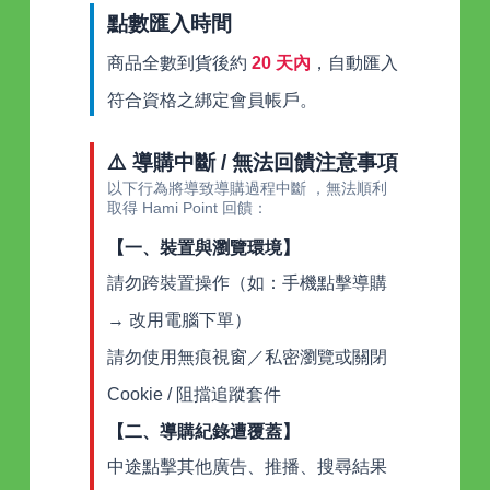
點數匯入時間
商品全數到貨後約
20 天內
，自動匯入
符合資格之綁定會員帳戶。
⚠️ 導購中斷 / 無法回饋注意事項
以下行為將導致導購過程中斷 ，無法順利
取得 Hami Point 回饋：
【一、裝置與瀏覽環境】
請勿跨裝置操作（如：手機點擊導購
→ 改用電腦下單）
請勿使用無痕視窗／私密瀏覽或關閉
Cookie / 阻擋追蹤套件
【二、導購紀錄遭覆蓋】
中途點擊其他廣告、推播、搜尋結果