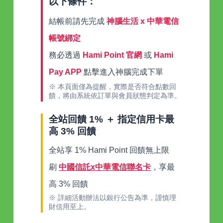
以下條件：
結帳前請先完成
神腦生活 x 中華電信
帳號綁定
務必透過
Hami Point 官網
或
Hami
Pay APP
點擊進入神腦完成下單
※ 本頁面僅為提醒，實際是否符合點數回
饋，將由系統依訂單與會員狀態判定為準。
全站回饋 1% ＋ 指定信用卡最
高 3% 回饋
全站享 1% Hami Point 回饋無上限
刷
中國信託x中華電信聯名卡
，享最
高 3% 回饋
※ 詳細活動辦法以銀行公告為準，謹慎理
財信用至上。