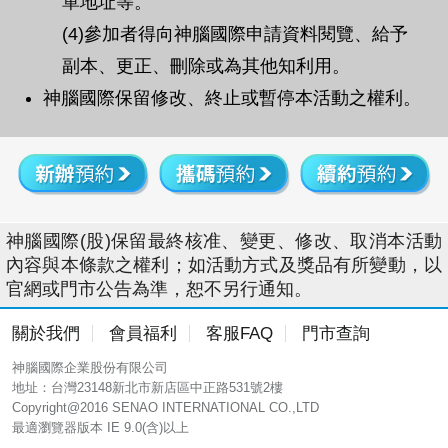
單地址等。
(4)參加者得向神腦國際申請資料閱覽、給予
副本、更正、刪除或為其他知利用。
神腦國際保留修改、終止或暫停本活動之權利。
神腦國際(股)保留最終核准、變更、修改、取消本活動
內容與本條款之權利；如活動方式及獎品有所變動，以
官網或門市公告為準，恕不另行通知。
關於我們
會員福利
客服FAQ
門市查詢
神腦國際企業股份有限公司
地址：台灣23148新北市新店區中正路531號2樓
Copyright@2016 SENAO INTERNATIONAL CO.,LTD
最適瀏覽器版本 IE 9.0(含)以上