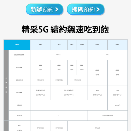
月繳金額
599元
799元
999元
1,199元
1,399元
1,599元
網速級限(理想環境)
500Mbps
1Gbps
12GB
18GB
30GB
50GB
行動上網量
24GB
36GB
60GB
100GB
100GB
150GB
吃到飽
吃到飽
上
超過上網量後
4G輕速吃到飽
4G勁速吃到飽
4G高速吃到飽
網
優
與行動上網量併計
與行動上網量併計
50GB
70GB
惠
熱點分享量
(量到降速5Mbps)
(量到降速10Mbps)
(量到降速10Mbps)
(量到降速10Mbps)
流量轉贈
-
10GB(1門)
Wi-Fi上網
-
CHT Wi-Fi熱點無限用
網內
前5分鐘免費
前10分鐘免費
網內免費
(分鐘/月)