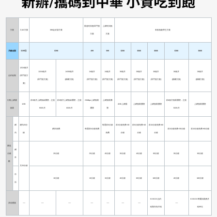
限速吃到飽單門號
上網吃到飽
方案
大4G方案
398金好講方案
青春無敵學生方案
方案
方案
月繳金額
$199型
$398
499
599
$288
$588
$688
$388
$688
12/24個月
12/24個月
24/30個月
24個月
24個月
30個月
30個月
30個月
30個月
30個月
合約租期
(單門號方
(單門號方案)
(購機方案)
(單門號方案)
(單門號方案)
(單門號方案)
(單門號方案)
(單門號方案)
(購機方案)
(購機方案)
案)
行動上網優
前3個月上網無線瀏覽，之後
前3個月上網無線瀏覽，之後
21Mbps上網無限
上網無限瀏
前6個月無限瀏覽，之後
1GB
4GB上網量
上網無限瀏覽
上網無限瀏覽
上網無限瀏覽
惠量
9GB/月
6GB/月
瀏覽
覽
5GB/月
網
網內20分
每通前5分鐘
前3分鐘免費+30
前5分鐘免費+40
前10分鐘免費+60
網內免費
每通前5分鐘免費
前3分鐘免費+30分鐘
前10分鐘免費+60分鐘
內
鐘
免費
分鐘
分鐘
分鐘
贈送
網
分鐘
20分鐘
25分鐘
40分鐘
30分鐘
40分鐘
80分鐘
30分鐘
80分鐘
外
數
共20分鐘
市
10分鐘
10分鐘
15分鐘
40分鐘
60分鐘
160分鐘
40分鐘
160分鐘
話
KKBOX合約
KKBOX專屬加購價月
其他優惠
-----
-----
-----
-----
-----
-----
-----
-----
租期內免月租
租69元