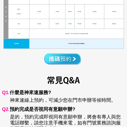
通
網外
30分鐘
45分鐘
60分鐘
80分鐘
110分鐘
150分鐘
話
(分鐘/月)
優
惠
市話
40分鐘
60分鐘
75分鐘
100分鐘
140分鐘
190分鐘
VoLTE
無須申請，享VoLTE(含Wi-Fi Calling)免月租費
合約租期
24/30/36/48個月(限指定品牌機款)
Q1.
什麼是神來速服務?
神來速線上預約，可減少您在門市申辦等候時間。
Q2.
預約完成是否視同有意願申辦?
是的，預約完成即視同有意願申辦，將會有專人與您
電話聯繫，請您注意手機來電，如有門號業務諮詢服