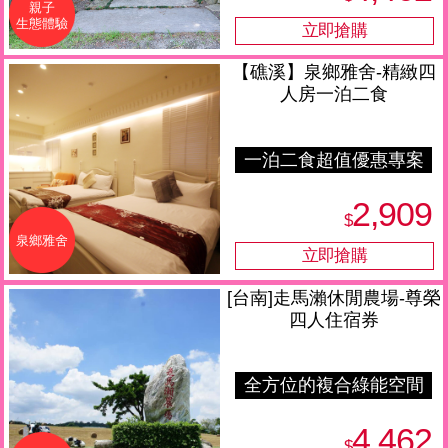
親子
生態體驗
【礁溪】泉鄉雅舍-精緻四
人房一泊二食
一泊二食超值優惠專案
2,909
$
泉鄉雅舍
[台南]走馬瀨休閒農場-尊榮
四人住宿券
全方位的複合綠能空間
4,462
$