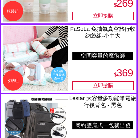
269
$
瓶裝組
FaSoLa 免抽氣真空旅行收
納袋組-小中大
空間容量的魔術師
369
$
收納組
Lestar 大容量多功能筆電旅
行後背包 - 黑色
簡約雙肩式一包就出發