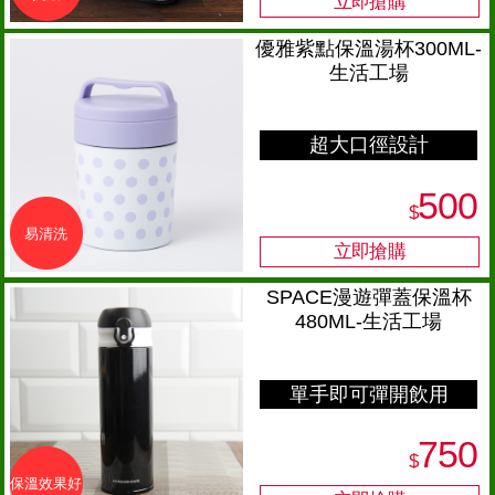
優雅紫點保溫湯杯300ML-
生活工場
超大口徑設計
500
$
易清洗
SPACE漫遊彈蓋保溫杯
480ML-生活工場
單手即可彈開飲用
750
$
保溫效果好