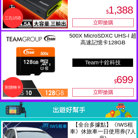
標
1,388
$
三孔USB
500X MicroSDXC UHS-I 超
高速記憶卡128GB
Team十銓科技
699
$
附贈轉卡
【全台多據點】《IWS租
車》休旅車一日使用券(7人