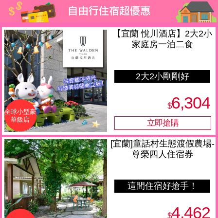
【宜蘭 悅川酒店】2大2小
家庭房一泊二食
2大2小剛剛好
6,304
$
全球小型豪
華飯店
[宜蘭]童話村生態渡假農場-
尊榮四人住宿券
這間住宿好搶手！
4,462
$