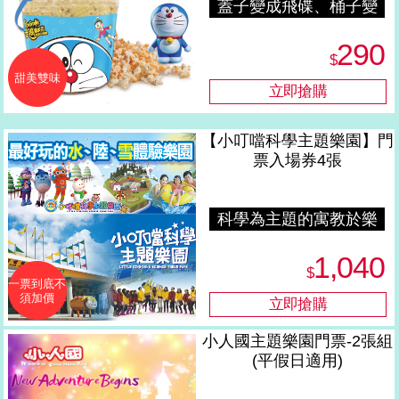
蓋子變成飛碟、桶子變
成玩具桶
290
$
甜美雙味
【小叮噹科學主題樂園】門
票入場券4張
科學為主題的寓教於樂
經營理念
1,040
$
一票到底不
須加價
小人國主題樂園門票-2張組
(平假日適用)