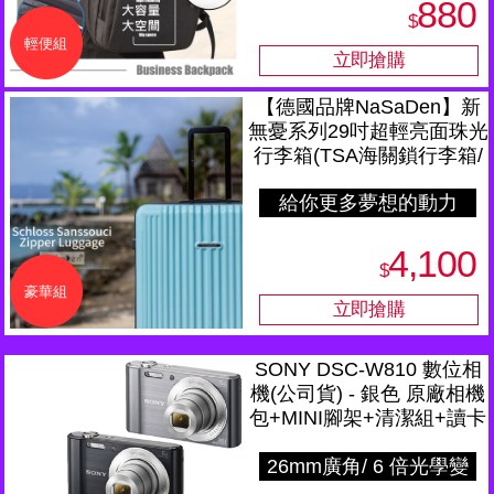
880
$
輕便組
【德國品牌NaSaDen】新
無憂系列29吋超輕亮面珠光
行李箱(TSA海關鎖行李箱/
基維特藍)
給你更多夢想的動力
4,100
$
豪華組
SONY DSC-W810 數位相
機(公司貨) - 銀色 原廠相機
包+MINI腳架+清潔組+讀卡
機+螢幕貼~
26mm廣角/ 6 倍光學變