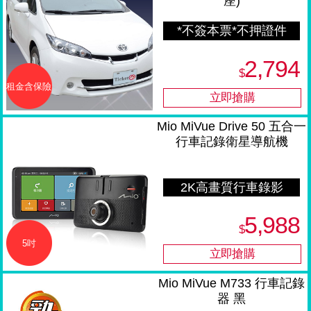
座)
*不簽本票*不押證件
2,794
$
租金含保險
Mio MiVue Drive 50 五合一
行車記錄衛星導航機
2K高畫質行車錄影
5,988
$
5吋
Mio MiVue M733 行車記錄
器 黑