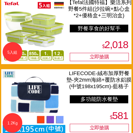
【Tefal法國特福】樂活系列
野餐5件組(沙拉碗+點心盒
*2+優格盒+三明治盒)
野餐享食的好幫手
2,018
$
5入組
LIFECODE-絨布加厚野餐
墊-夾2mm海綿+覆防水鋁膜
(中號198x195cm)-藍格子
多功能防水餐墊
581
$
1.2Kg