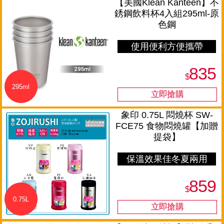
【美國Klean Kanteen】不
銹鋼飲料杯4入組295ml-原
色鋼
使用便利方便攜帶
835
$
295ml
象印 0.75L 悶燒杯 SW-
FCE75 食物悶燒罐【加贈
提袋】
保溫效果佳冬夏兩用
859
$
0.75L