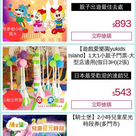
親子出遊最佳去處
893
$
世界都小唯
我大
【遊戲愛樂園yukids
Island】1大1小親子門票-大
型店適用(假日3H)(2張)
日本最受歡迎的連鎖兒
童遊樂園
543
$
心動立即買
【騎士堡】2小時兒童星光
時段券(多門市)