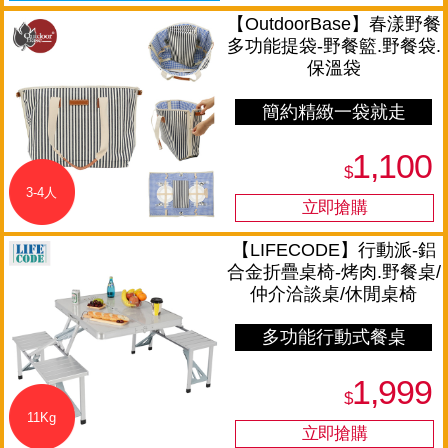
【OutdoorBase】春漾野餐
多功能提袋-野餐籃.野餐袋.
保溫袋
簡約精緻一袋就走
1,100
$
3-4人
【LIFECODE】行動派-鋁
合金折疊桌椅-烤肉.野餐桌/
仲介洽談桌/休閒桌椅
多功能行動式餐桌
1,999
$
11Kg