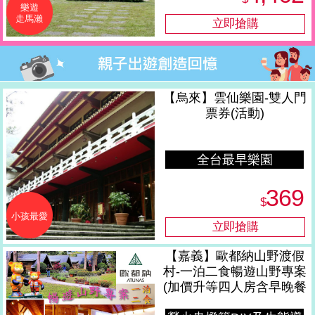
樂遊
走馬瀨
【烏來】雲仙樂園-雙人門
票券(活動)
全台最早樂園
369
$
小孩最愛
【嘉義】歐都納山野渡假
村-一泊二食暢遊山野專案
(加價升等四人房含早晚餐
及生態導覽)