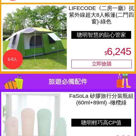
LIFECODE《二房一廳》抗
紫外線超大8人帳篷(二門四
窗)-綠色
聰明智慧的貼心管家
6,245
$
6-8人
FaSoLa 矽膠旅行分裝瓶組
(60ml+89ml) -橄欖綠
聰明輕巧高CP值