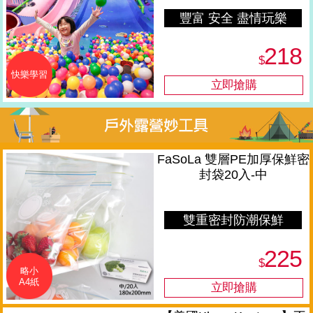
豐富 安全 盡情玩樂
218
$
快樂學習
FaSoLa 雙層PE加厚保鮮密
封袋20入-中
雙重密封防潮保鮮
225
$
略小
A4紙