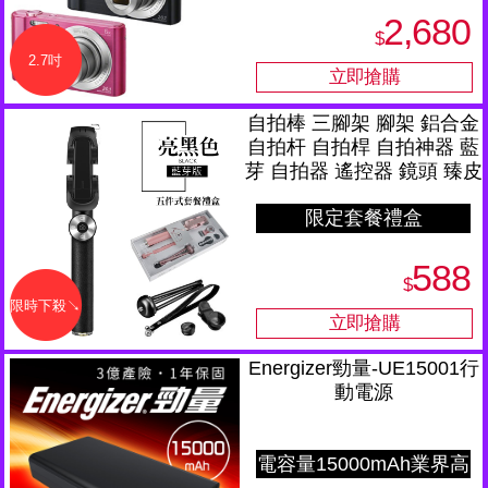
焦
2,680
$
2.7吋
自拍棒 三腳架 腳架 鋁合金
自拍杆 自拍桿 自拍神器 藍
芽 自拍器 遙控器 鏡頭 臻皮
亮黑色
限定套餐禮盒
588
$
限時下殺↘
Energizer勁量-UE15001行
動電源
電容量15000mAh業界高