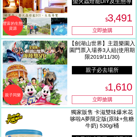
螢火蟲燈籠DIY及生態導
覽
3,491
$
豐富的生態
資源
【劍湖山世界】主題樂園入
園門票入場券3人組(使用期
限2019/11/30)
親子必去場所
1,610
$
親子同樂
獨家販售 卡滋雙味爆米花
哆啦A夢限定版(原味+焦糖
牛奶) 530g/桶