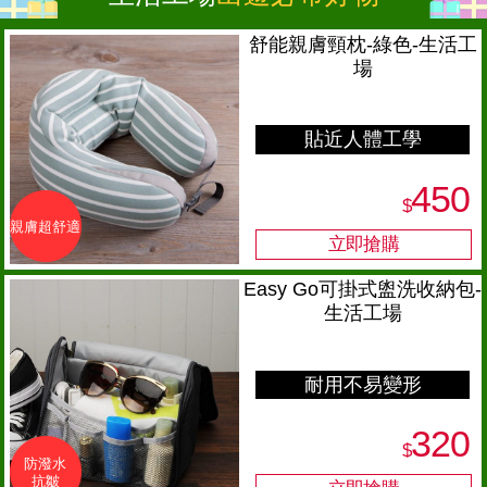
舒能親膚頸枕-綠色-生活工
場
貼近人體工學
450
$
親膚超舒適
Easy Go可掛式盥洗收納包-
生活工場
耐用不易變形
320
$
防潑水
抗皺