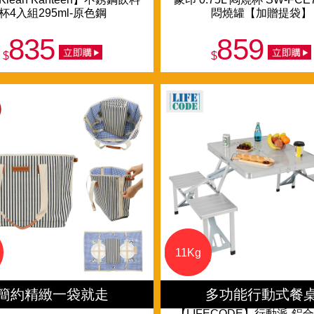
杯4入組295ml-原色鋼
悶燒罐【加贈提袋】
835
859
$
$
11Kg
簡約精緻一袋就走
多功能行動式餐
【LIFECODE】行動派-鋁