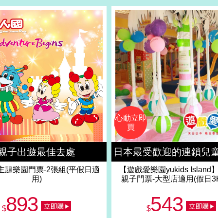
小
心動立即
買
親子出遊最佳去處
日本最受歡迎的連鎖兒
主題樂園門票-2張組(平假日適
【遊戲愛樂園yukids Island
用)
親子門票-大型店適用(假日3H)
893
543
$
$