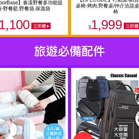
doorBase】春漾野餐多功能提
桌椅-烤肉.野餐桌/仲介洽談桌
袋-野餐籃.野餐袋.保溫袋
椅
1,100
1,999
$