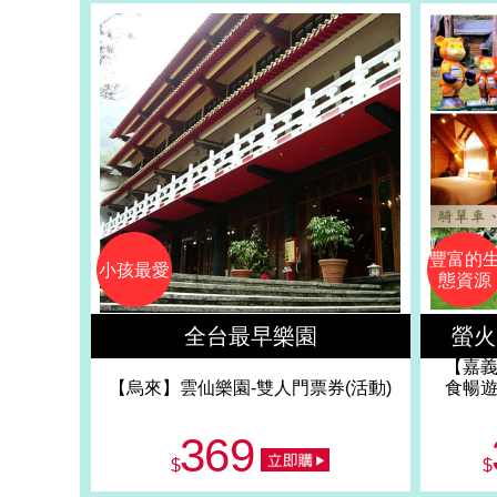
豐富的
小孩最愛
態資源
全台最早樂園
螢火
【嘉義
【烏來】雲仙樂園-雙人門票券(活動)
食暢遊
369
$
$