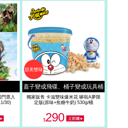
甜美雙味
蓋子變成飛碟、桶子變成玩具桶
園門票入
獨家販售 卡滋雙味爆米花 哆啦A夢限
/30)
定版(原味+焦糖牛奶) 530g/桶
290
$