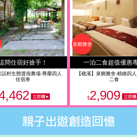
泉鄉雅舍
驗
這間住宿好搶手！
一泊二食超值優惠
]童話村生態渡假農場-尊榮四人
【礁溪】泉鄉雅舍-精緻四
住宿券
二食
4,462
2,909
$