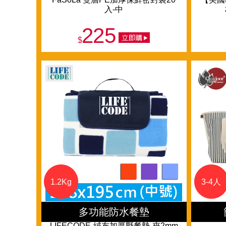
入-中
225
$
1.2Kg
3-4人
多功能防水餐墊
LIFECODE-絨布加厚野餐墊-夾2mm