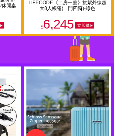
LIFECODE《二房一廳》抗紫外線超
/休閒桌
大8人帳篷(二門四窗)-綠色
6,245
$