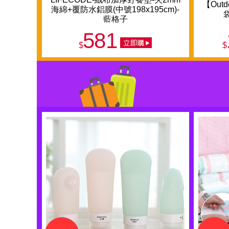
【Out
海綿+覆防水鋁膜(中號198x195cm)-
藍格子
581
$
$