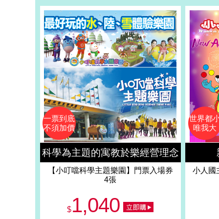
一票到底
世界都
不須加價
唯我大
科學為主題的寓教於樂經營理念
【小叮噹科學主題樂園】門票入場券
小人國
4張
1,040
$