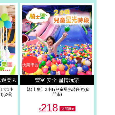
快樂學習
童遊樂園
豐富 安全 盡情玩樂
】1大1小
【騎士堡】2小時兒童星光時段券(多
(2張)
門市)
218
$