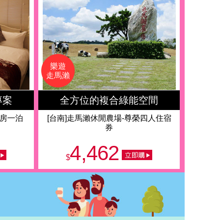
樂遊
走馬瀨
專案
全方位的複合綠能空間
人房一泊
[台南]走馬瀨休閒農場-尊榮四人住宿
券
4,462
$