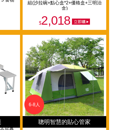
組(沙拉碗+點心盒*2+優格盒+三明治
盒)
2,018
$
6-8人
桌
聰明智慧的貼心管家
合金折疊