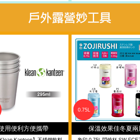
0.75L
使用便利方便攜帶
保溫效果佳冬夏兩
lean Kanteen】不銹鋼飲料
象印 0.75L 悶燒杯 SW-FCE