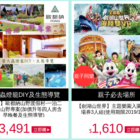
生
親子同樂
蟲燈籠DIY及生態導覽
親子必去場所
】歐都納山野渡假村-一泊二
【劍湖山世界】主題樂園入
山野專案(加價升等四人房含
場券3人組(使用期限2019/11
早晚餐及生態導覽)
3,491
1,610
$