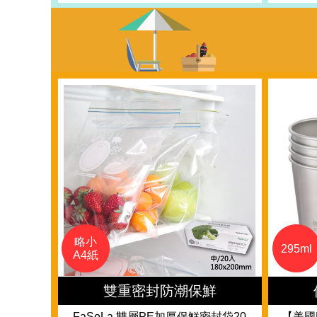
略小
295ml
A4紙
雙重密封防潮保鮮
FaSoLa 雙層PE加厚保鮮密封袋20
【美國K