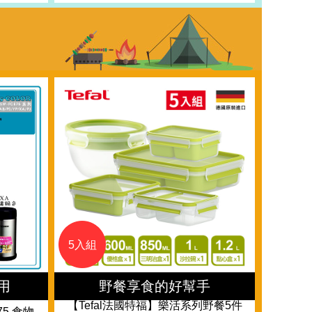
5入組
用
野餐享食的好幫手
【Tefal法國特福】樂活系列野餐5件
75 食物