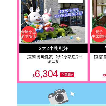
全球小型
親子
豪華飯店
生態體
2大2小剛剛好
【宜蘭 悅川酒店】2大2小家庭房一
[宜蘭
泊二食
6,304
$
$