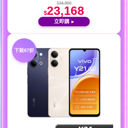
$
34,900
23,168
$
立即購
▶
下殺67折