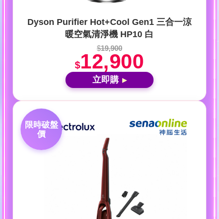
Dyson Purifier Hot+Cool Gen1 三合一涼
暖空氣清淨機 HP10 白
$
19,900
12,900
$
立即購
▶
限時破盤
價