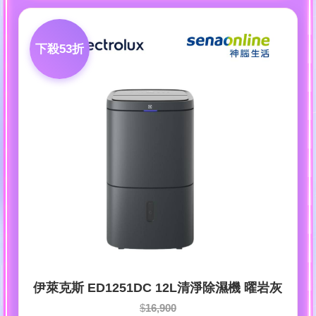
下殺53折
伊萊克斯 ED1251DC 12L清淨除濕機 曜岩灰
$
16,900