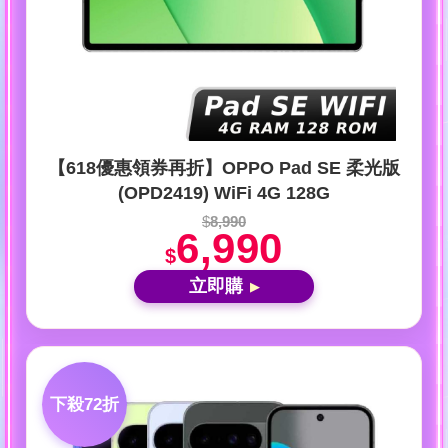
【618優惠領券再折】OPPO Pad SE 柔光版
(OPD2419) WiFi 4G 128G
$
8,990
6,990
$
立即購
▶
下殺72折