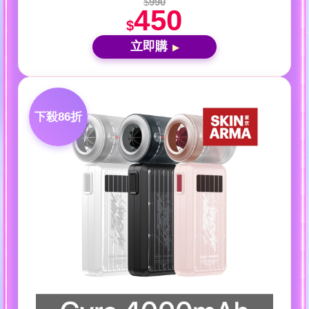
$
990
450
$
立即購
▶
下殺86折