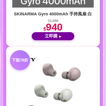
SKINARMA Gyro 4000mAh 手持風扇 白
$
1,090
940
$
立即購
▶
下殺78折