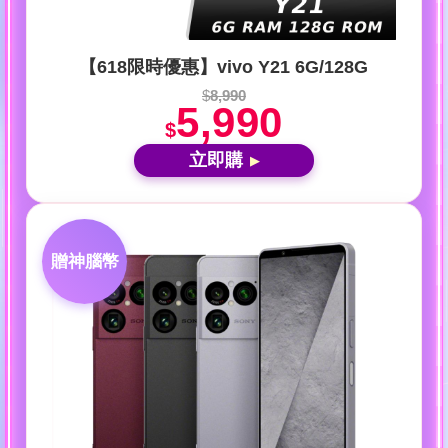
【618限時優惠】vivo Y21 6G/128G
$
8,990
5,990
$
立即購
▶
贈神腦幣