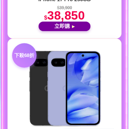
$
39,900
38,850
$
立即購
▶
下殺68折