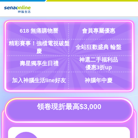
618 無痛購物曆
會員專屬優惠
精彩賽事！強檔電視破盤
全站狂歡盛典 輪盤
慶
神選二手福利品
壽星獨享生日禮
優惠3折up
加入神腦生活line好友
神腦年中慶
領卷現折最高$3,000