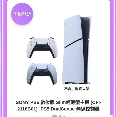
下殺91折
SONY PS5 數位版 Slim輕薄型主機 (CFI-
2118B01)+PS5 DualSense 無線控制器
618整點
特
今日限定
618攻略
行
$
20,330