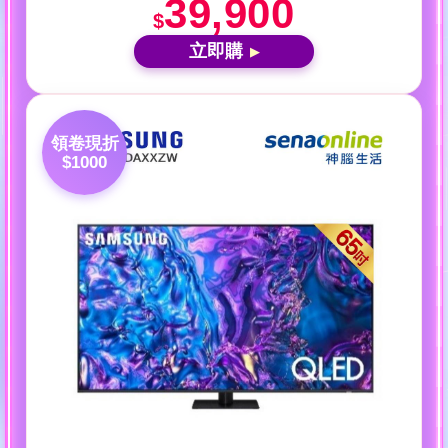
39,900
$
立即購
▶
領卷現折
$1000