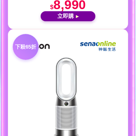
8,990
$
立即購
▶
下殺65折