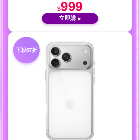
999
$
立即購
▶
下殺67折