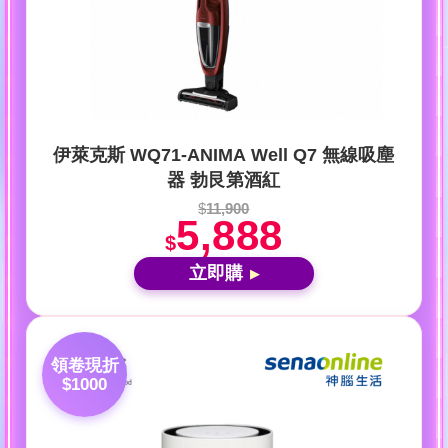
伊萊克斯 WQ71-ANIMA Well Q7 無線吸塵
器 勃艮第酒紅
$
11,900
5,888
$
立即購
▶
領卷現折
$1000