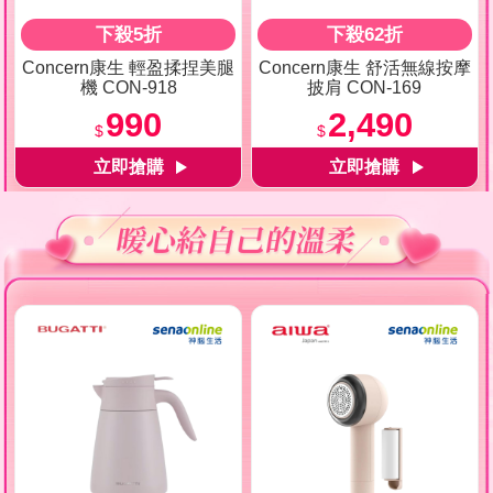
下殺5折
下殺62折
Concern康生 輕盈揉捏美腿
Concern康生 舒活無線按摩
機 CON-918
披肩 CON-169
990
2,490
$
$