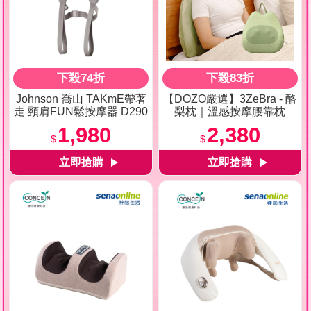
下殺74折
下殺83折
Johnson 喬山 TAKmE帶著
【DOZO嚴選】3ZeBra - 酪
走 頸肩FUN鬆按摩器 D290
梨枕｜溫感按摩腰靠枕
1,980
2,380
$
$