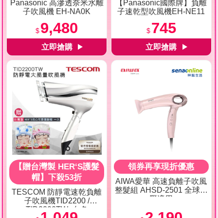
Panasonic 高滲透奈米水離
【Panasonic國際牌】負離
子吹風機 EH-NA0K
子速乾型吹風機EH-NE11
9,480
745
$
$
【贈台灣製 HER‘S護髮
領券再享現折優惠
帽】下殺53折
AIWA愛華 高速負離子吹風
整髮組 AHSD-2501 全球電
TESCOM 防靜電速乾負離
壓適用
子吹風機TID2200 /
TID2200TW -白色
1,049
2,190