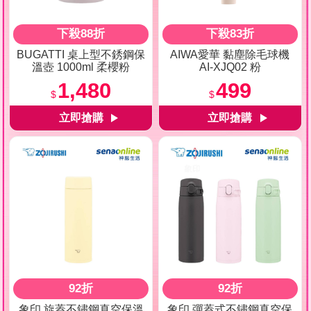
下殺88折
下殺83折
BUGATTI 桌上型不銹鋼保
AIWA愛華 黏塵除毛球機
溫壺 1000ml 柔櫻粉
AI-XJQ02 粉
1,480
499
$
$
92折
92折
象印 旋蓋不鏽鋼真空保溫
象印 彈蓋式不鏽鋼真空保