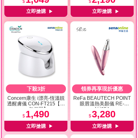
$
$
下殺3折
領券再享現折優惠
Concern康生 i漂亮-恆溫靚
ReFa BEAUTECH POINT
透醒膚儀 CON-FT215【享
眼唇溫熱美顏儀 RE-
一年保固】
AH05A
1,490
3,280
$
$