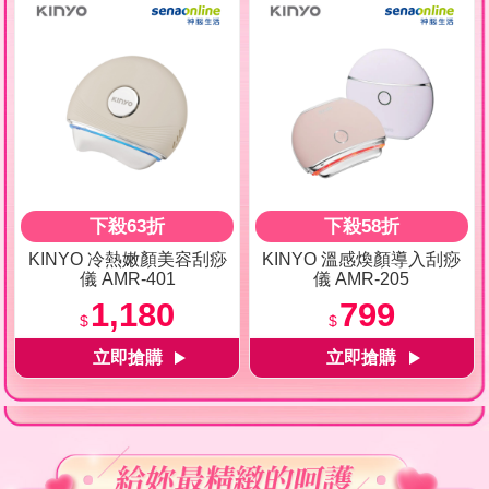
下殺63折
下殺58折
KINYO 冷熱嫩顏美容刮痧
KINYO 溫感煥顏導入刮痧
儀 AMR-401
儀 AMR-205
1,180
799
$
$