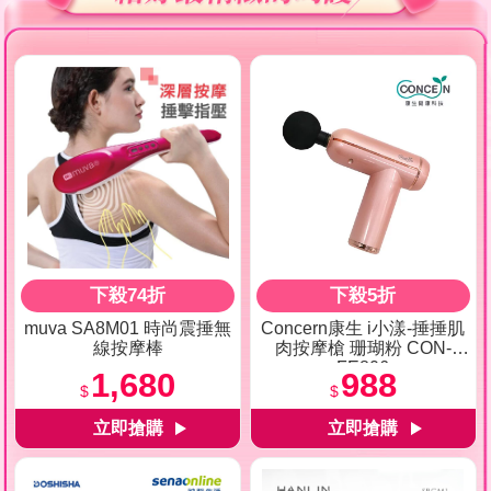
下殺74折
下殺5折
muva SA8M01 時尚震捶無
Concern康生 i小漾-捶捶肌
線按摩棒
肉按摩槍 珊瑚粉 CON-
FE806
1,680
988
$
$