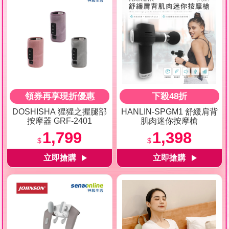
領券再享現折優惠
下殺48折
DOSHISHA 猩猩之握腿部
HANLIN-SPGM1 舒緩肩背
按摩器 GRF-2401
肌肉迷你按摩槍
1,799
1,398
$
$