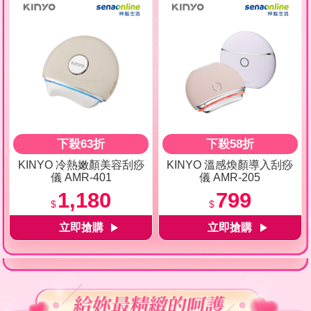
下殺63折
下殺58折
KINYO 冷熱嫩顏美容刮痧
KINYO 溫感煥顏導入刮痧
儀 AMR-401
儀 AMR-205
1,180
799
$
$