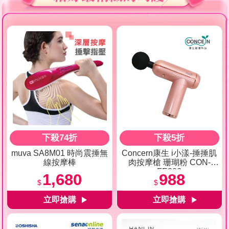
下殺74折
下殺5折
muva SA8M01 時尚震捶無
Concern康生 i小漾-捶捶肌
線按摩棒
肉按摩槍 珊瑚粉 CON-
FE806
1,680
988
$
$