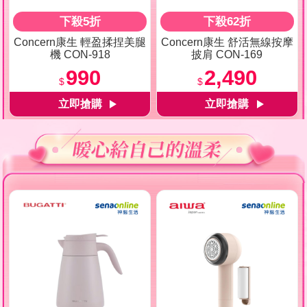
下殺5折
下殺62折
Concern康生 輕盈揉捏美腿
Concern康生 舒活無線按摩
機 CON-918
披肩 CON-169
990
2,490
$
$