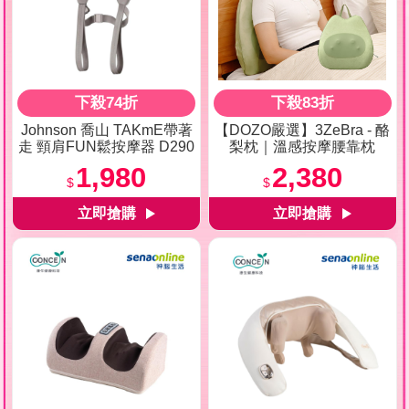
下殺74折
下殺83折
Johnson 喬山 TAKmE帶著
【DOZO嚴選】3ZeBra - 酪
走 頸肩FUN鬆按摩器 D290
梨枕｜溫感按摩腰靠枕
1,980
2,380
$
$