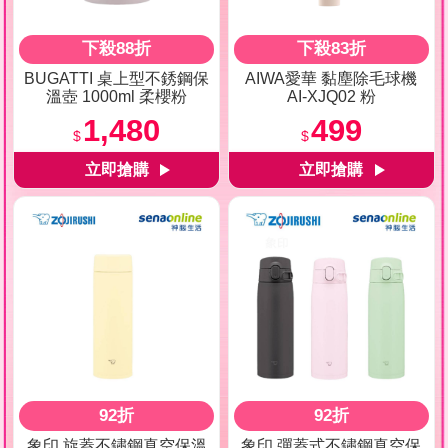
下殺88折
下殺83折
BUGATTI 桌上型不銹鋼保
AIWA愛華 黏塵除毛球機
溫壺 1000ml 柔櫻粉
AI-XJQ02 粉
1,480
499
$
$
92折
92折
象印 旋蓋不鏽鋼真空保溫
象印 彈蓋式不鏽鋼真空保