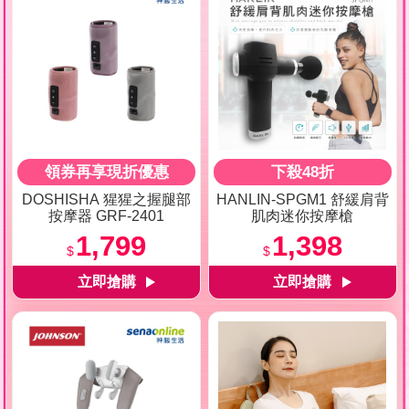
領券再享現折優惠
下殺48折
DOSHISHA 猩猩之握腿部
HANLIN-SPGM1 舒緩肩背
按摩器 GRF-2401
肌肉迷你按摩槍
1,799
1,398
$
$