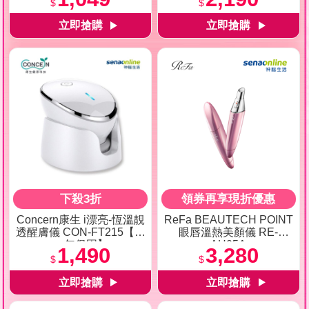
$
$
下殺3折
領券再享現折優惠
Concern康生 i漂亮-恆溫靚
ReFa BEAUTECH POINT
透醒膚儀 CON-FT215【享
眼唇溫熱美顏儀 RE-
一年保固】
AH05A
1,490
3,280
$
$