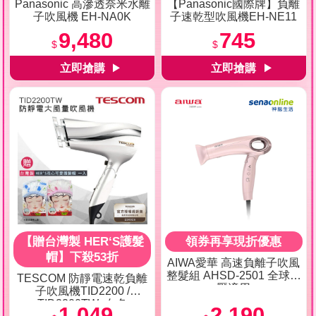
Panasonic 高滲透奈米水離
【Panasonic國際牌】負離
子吹風機 EH-NA0K
子速乾型吹風機EH-NE11
9,480
745
$
$
【贈台灣製 HER‘S護髮
領券再享現折優惠
帽】下殺53折
AIWA愛華 高速負離子吹風
整髮組 AHSD-2501 全球電
TESCOM 防靜電速乾負離
壓適用
子吹風機TID2200 /
TID2200TW -白色
1,049
2,190